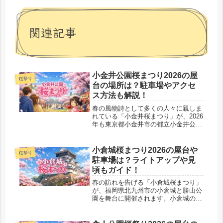
関連記事
小金井公園桜まつり2026の屋
桜祭り
台の場所は？駐車場やアクセ
ス方法も解説！
春の風物詩として多くの人々に親しま
れている「小金井桜まつり」が、2026
年も東京都小金井市の都立小金井公園
で開催されます。この桜まつりは、美
しい1,400本もの桜と多彩なイベント
が楽しめることで人気を集めていま
小倉城桜まつり2026の屋台や
桜祭り
す。さらに、屋台グルメやライト...
駐車場は？ライトアップや見
頃もガイド！
春の訪れを告げる「小倉城桜まつり」
が、福岡県北九州市の小倉城と勝山公
園を舞台に開催されます。小倉城の美
しい天守と約700本の満開の桜が織り
なす絶景は、毎年多くの観光客を引き
寄せる春の一大イベントです。昼間の