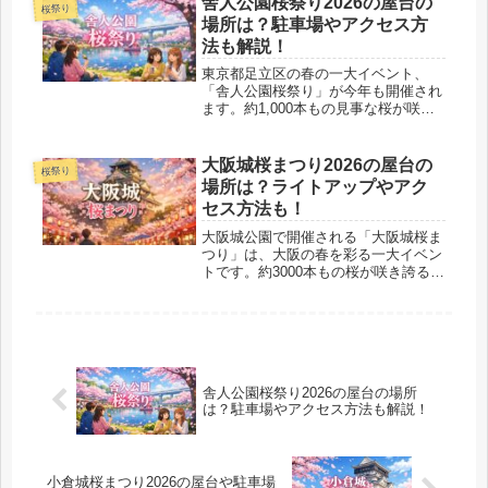
舎人公園桜祭り2026の屋台の
桜祭り
青空に映える桜と、小倉城を中心に
場所は？駐車場やアクセス方
幻...
法も解説！
東京都足立区の春の一大イベント、
「舎人公園桜祭り」が今年も開催され
ます。約1,000本もの見事な桜が咲き
誇る舎人公園では、ソメイヨシノをは
じめ、カンヒザクラやオオカンザクラ
など多彩な桜を楽しむことができま
大阪城桜まつり2026の屋台の
桜祭り
す。特に「千本桜」として知られる桜
場所は？ライトアップやアク
並...
セス方法も！
大阪城公園で開催される「大阪城桜ま
つり」は、大阪の春を彩る一大イベン
トです。約3000本もの桜が咲き誇る園
内では、ソメイヨシノやヤマザクラ、
八重桜などさまざまな種類の桜を楽し
むことができます。また、花見をしな
がら屋台グルメを堪能したり、夜桜...
舎人公園桜祭り2026の屋台の場所
は？駐車場やアクセス方法も解説！
小倉城桜まつり2026の屋台や駐車場